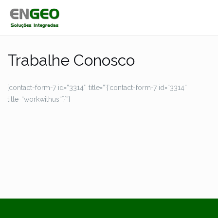
Pular
para
conteúdo
Trabalhe Conosco
[contact-form-7 id=”3314″ title=”`{`contact-form-7 id=“3314“
title=“workwithus“`}`”]