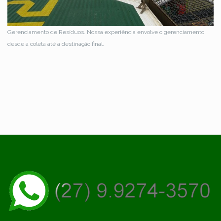
Gerenciamento de Resíduos. Nossa experiência envolve o gerenciamento
desde a coleta até a destinação final.